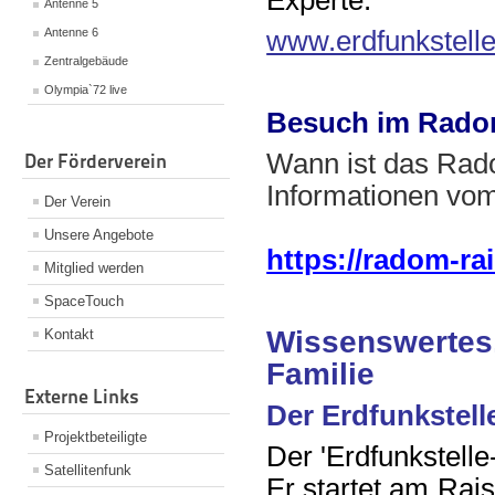
Experte.
Antenne 5
www.erdfunkstell
Antenne 6
Zentralgebäude
Olympia`72 live
Besuch im Rad
Wann ist das Rad
Der Förderverein
Informationen vo
Der Verein
Unsere Angebote
https://radom-ra
Mitglied werden
SpaceTouch
Wissenswertes,
Kontakt
Familie
Externe Links
Der Erdfunkstel
Projektbeteiligte
Der 'Erdfunkstell
Satellitenfunk
Er startet am Rai