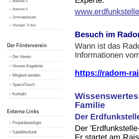
Experte.
Antenne 5
www.erdfunkstell
Antenne 6
Zentralgebäude
Olympia`72 live
Besuch im Rad
Wann ist das Rad
Der Förderverein
Informationen vo
Der Verein
Unsere Angebote
https://radom-ra
Mitglied werden
SpaceTouch
Wissenswertes,
Kontakt
Familie
Externe Links
Der Erdfunkstel
Projektbeteiligte
Der 'Erdfunkstell
Satellitenfunk
Er startet am Rai